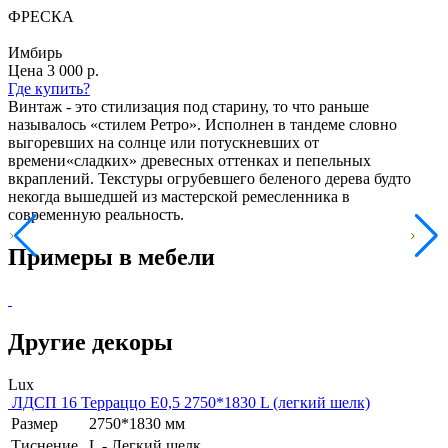
ФРЕСКА
Имбирь
Цена
3 000 р.
Где купить?
Винтаж - это стилизация под старину, то что раньше
называлось «стилем Ретро». Исполнен в тандеме словно
выгоревших на солнце или потускневших от
времени«сладких» древесных оттенках и пепельных
вкраплений. Текстуры огрубевшего беленого дерева будто
некогда вышедшей из мастерской ремесленника в
современную реальность.
Примеры в
мебели
Другие
декоры
Lux
ЛДСП 16 Терраццо Е0,5 2750*1830 L (легкий шелк)
Размер
2750*1830 мм
Тиснение
L - Легкий шелк