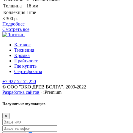
Толщина
16 мм
Коллекция
Time
3 300 р.
3
Подробнее
Смотреть все
Каталог
Тиснения
Кромка
Прайс-лист
Где купить
Сертификаты
+7 927 52 55 250
© ООО "ЭКО ДРЕВ ВОЛГА", 2009-2022
Разработка сайтов
- iPremium
Получить консультацию
×