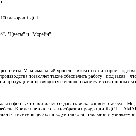
й
е 100 декоров ЛДСП
уб", "Цветы" и "Морейн"
туры плиты. Максимальный уровень автоматизации производства
роизводства позволяет также обеспечить работу «под заказ», чт
овой продукции производится с использованием изоляционных м
 и фоны, что позволяет создавать эксклюзивную мебель. Мы, к
мебели. Кроме цветового разнообразия продукции ЛДСП LAMART
рианты тиснения делают продукцию оригинальной и узнаваемой