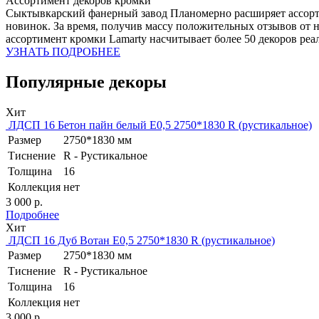
Ассортимент декоров кромки
Сыктывкарский фанерный завод Планомерно расширяет ассортим
новинок. За время, получив массу положительных отзывов от 
ассортимент кромки Lamarty насчитывает более 50 декоров реа
УЗНАТЬ ПОДРОБНЕЕ
Популярные
декоры
Хит
ЛДСП 16 Бетон пайн белый Е0,5 2750*1830 R (рустикальное)
Размер
2750*1830 мм
Тиснение
R - Рустикальное
Толщина
16
Коллекция
нет
3 000 р.
Подробнее
Хит
ЛДСП 16 Дуб Вотан Е0,5 2750*1830 R (рустикальное)
Размер
2750*1830 мм
Тиснение
R - Рустикальное
Толщина
16
Коллекция
нет
3 000 р.